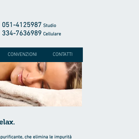
051-4125987
Studio
334-7636989
Cellulare
CONVENZIONI
CONTATTI
elax.
urificante, che elimina le impurità